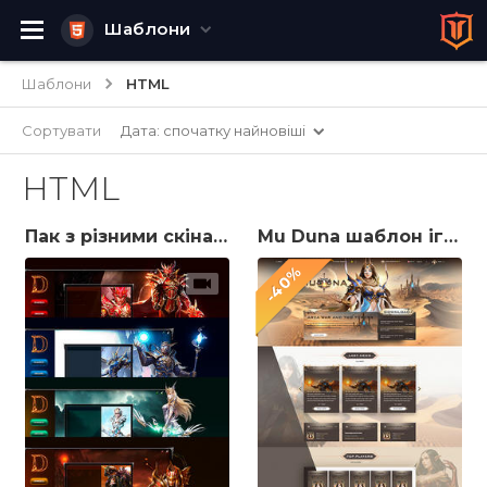
Шаблони
Шаблони
HTML
Сортувати
Дата: спочатку найновіші
HTML
Пак з різними скінами для лаунчеру серверу MU
Mu Duna шаблон ігрового сайту
-40%